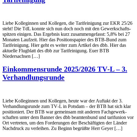
Liebe Kolle­ginnen und Kollegen, die Tarif­ei­ni­gung zur EKR 25/26
steht! Die TdL konnte sich nun doch noch mit den Gewerk­schafts­
spitzen einigen. Das Ergebnis kurz zusam­men­ge­fasst: 5,8% bei 27
Monaten Lauf­zeit. Hier das Posi­ti­ons­pa­pier des BTB-Bund zum
Tarif­ei­ni­gung. Hier geht es weiter zum Artikel des dbb. Hier das
aktu­elle Flug­blatt des dbb zur Tarif­ei­ni­gung. Euer BTB
Niedersachsen […]
Einkom­mens­runde 2025/2026 TV‑L – 3.
Verhandlungsrunde
Liebe Kolle­ginnen und Kollegen, heute war der Auftakt der 3.
Verhand­lungs­runde zum TV‑L in Potsdam – der BTB hat sich klar
posi­tio­niert. Der BTB war gemeinsam mit anderen Fach­ge­werk­
schaften unter dem Banner des dbb beam­ten­bund und tarif­union vor
Ort vertreten, um den Forde­rungen der Beschäf­tigten der Länder
Nach­druck zu verleihen. Zu Beginn begrüßte Herr Geyer […]