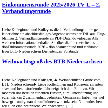
Einkom­mens­runde 2025/2026 TV‑L – 2.
Verhandlungsrunde
Liebe Kolle­ginnen und Kollegen, die 2. Verhand­lungs­runde geht
leider ohne ein abschluss­fä­higes Angebot seitens der TdL aus. Flug­
blatt zur 2. Verhand­lungs­runde als PDF-Datei down­loaden Alle
weiteren Infor­ma­tionen erhalten Sie über die Inter­net­seite des
dbbEinkom­mens­runde 2026 – dbb beam­ten­bund und tarif­union
Euer BTB Nieder­sachsen Die leitenden Vorstände
Weih­nachts­gruß des BTB Niedersachsen
Liebe Kolle­ginnen und Kollegen, 🎄 Weih­nacht­liche Grüße vom
BTB Nieder­sachsen🎄 Liebe Kolle­ginnen und Kollegen, ein inten­
sives und heraus­for­derndes Jahr neigt sich dem Ende zu. Wir
möchten uns herz­lich für euren Einsatz, eure Unter­stüt­zung und
euren starken Zusam­men­halt bedanken. Gemeinsam haben wir viel
bewegt – und genau darauf können wir stolz sein. Nun wünschen
wir euch eine besinn­liche Weihnachtszeit, […]