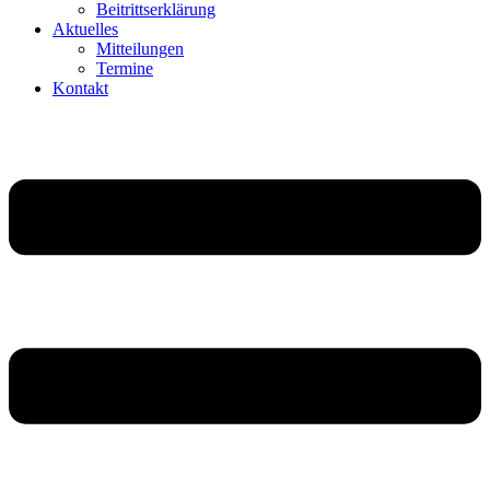
Beitritts­er­klä­rung
Aktu­elles
Mittei­lungen
Termine
Kontakt