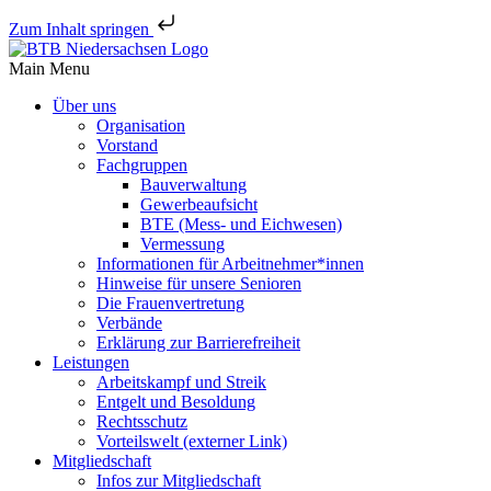
Zum Inhalt springen
Main Menu
Über uns
Orga­ni­sa­tion
Vorstand
Fach­gruppen
Bauver­wal­tung
Gewer­be­auf­sicht
BTE (Mess- und Eichwesen)
Vermes­sung
Infor­ma­tionen für Arbeitnehmer*innen
Hinweise für unsere Senioren
Die Frau­en­ver­tre­tung
Verbände
Erklä­rung zur Barrierefreiheit
Leis­tungen
Arbeits­kampf und Streik
Entgelt und Besoldung
Rechts­schutz
Vorteils­welt (externer Link)
Mitglied­schaft
Infos zur Mitgliedschaft