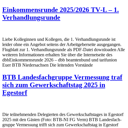
Einkom­mens­runde 2025/2026 TV‑L – 1.
Verhandlungsrunde
Liebe Kolle­ginnen und Kollegen, die 1. Verhand­lungs­runde ist
leider ohne ein Angebot seitens der Arbeit­ge­ber­seite ausge­gangen.
Flug­blatt zur 1. Verhand­lungs­runde als PDF-Datei down­loaden Alle
weiteren Infor­ma­tionen erhalten Sie über die Inter­net­seite des
dbbEinkom­mens­runde 2026 – dbb beam­ten­bund und tarif­union
Euer BTB Nieder­sachsen Die leitenden Vorstände
BTB Landes­fach­gruppe Vermes­sung traf
sich zum Gewerk­schaftstag 2025 in
Egestorf
Die teil­neh­menden Dele­gierten des Gewerk­schafts­tages in Egestorf
2025 mit den Gästen (Foto: BTB-NI FG Verm) BTB Landes­fach­
gruppe Vermes­sung trifft sich zum Gewerk­schaftstag in Egestorf