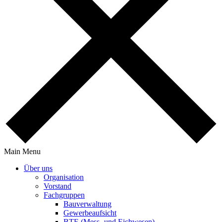
Main Menu
Über uns
Orga­ni­sa­tion
Vorstand
Fach­gruppen
Bauver­wal­tung
Gewer­be­auf­sicht
BTE (Mess- und Eichwesen)