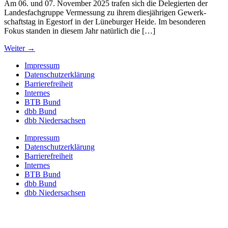
Am 06. und 07. November 2025 trafen sich die Dele­gierten der
Landes­fach­gruppe Vermes­sung zu ihrem dies­jäh­rigen Gewerk­
schaftstag in Egestorf in der Lüne­burger Heide. Im beson­deren
Fokus standen in diesem Jahr natür­lich die […]
Weiter
→
Impressum
Daten­schutz­er­klä­rung
Barrie­re­frei­heit
Internes
BTB Bund
dbb Bund
dbb Nieder­sachsen
Impressum
Daten­schutz­er­klä­rung
Barrie­re­frei­heit
Internes
BTB Bund
dbb Bund
dbb Nieder­sachsen