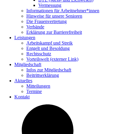
Vermes­sung
Infor­ma­tionen für Arbeitnehmer*innen
Hinweise für unsere Senioren
Die Frau­en­ver­tre­tung
Verbände
Erklä­rung zur Barrierefreiheit
Leis­tungen
Arbeits­kampf und Streik
Entgelt und Besoldung
Rechts­schutz
Vorteils­welt (externer Link)
Mitglied­schaft
Infos zur Mitgliedschaft
Beitritts­er­klä­rung
Aktu­elles
Mittei­lungen
Termine
Kontakt