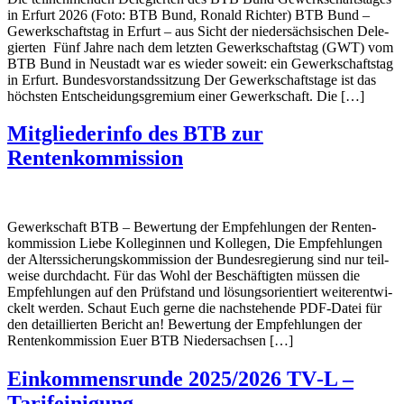
in Erfurt 2026 (Foto: BTB Bund, Ronald Richter) BTB Bund –
Gewerk­schaftstag in Erfurt – aus Sicht der nieder­säch­si­schen Dele­
gierten Fünf Jahre nach dem letzten Gewerk­schaftstag (GWT) vom
BTB Bund in Neustadt war es wieder soweit: ein Gewerk­schaftstag
in Erfurt. Bundes­vor­stands­sit­zung Der Gewerk­schafts­tage ist das
höchsten Entschei­dungs­gre­mium einer Gewerk­schaft. Die […]
Mitglie­der­info des BTB zur
Rentenkommission
Gewerk­schaft BTB – Bewer­tung der Empfeh­lungen der Renten­
kom­mis­sion Liebe Kolle­ginnen und Kollegen, Die Empfeh­lungen
der Alters­si­che­rungs­kom­mis­sion der Bundes­re­gie­rung sind nur teil­
weise durch­dacht. Für das Wohl der Beschäf­tigten müssen die
Empfeh­lungen auf den Prüf­stand und lösungs­ori­en­tiert weiter­ent­wi­
ckelt werden. Schaut Euch gerne die nach­ste­hende PDF-Datei für
den detail­lierten Bericht an! Bewer­tung der Empfeh­lungen der
Renten­kom­mis­sion Euer BTB Niedersachsen […]
Einkom­mens­runde 2025/2026 TV‑L –
Tarifeinigung