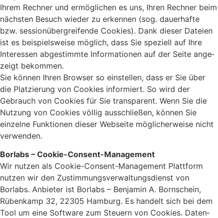
Ihrem Rechner und ermög­li­chen es uns, Ihren Rechner beim
nächsten Besuch wieder zu erkennen (sog. dauer­hafte
bzw. sessi­onüber­grei­fende Cookies). Dank dieser Dateien
ist es beispiels­weise möglich, dass Sie speziell auf Ihre
Inter­essen abge­stimmte Infor­ma­tionen auf der Seite ange­
zeigt bekommen.
Sie können Ihren Browser so einstellen, dass er Sie über
die Plat­zie­rung von Cookies infor­miert. So wird der
Gebrauch von Cookies für Sie trans­pa­rent. Wenn Sie die
Nutzung von Cookies völlig ausschließen, können Sie
einzelne Funk­tionen dieser Webseite mögli­cher­weise nicht
verwenden.
Borlabs – Cookie-Consent-Manage­ment
Wir nutzen als Cookie-Consent-Manage­ment Platt­form
nutzen wir den Zustim­mungs­ver­wal­tungs­dienst von
Borlabs. Anbieter ist Borlabs – Benjamin A. Born­schein,
Rüben­kamp 32, 22305 Hamburg. Es handelt sich bei dem
Tool um eine Soft­ware zum Steuern von Cookies. Daten­