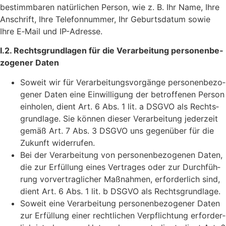
bestimm­baren natür­li­chen Person, wie z. B. Ihr Name, Ihre
Anschrift, Ihre Tele­fon­nummer, Ihr Geburts­datum sowie
Ihre E‑Mail und IP-Adresse.
I.2. Rechts­grund­lagen für die Verar­bei­tung perso­nen­be­
zo­gener Daten
Soweit wir für Verar­bei­tungs­vor­gänge perso­nen­be­zo­
gener Daten eine Einwil­li­gung der betrof­fenen Person
einholen, dient Art. 6 Abs. 1 lit. a DSGVO als Rechts­
grund­lage. Sie können dieser Verar­bei­tung jeder­zeit
gemäß Art. 7 Abs. 3 DSGVO uns gegen­über für die
Zukunft widerrufen.
Bei der Verar­bei­tung von perso­nen­be­zo­genen Daten,
die zur Erfül­lung eines Vertrages oder zur Durch­füh­
rung vorver­trag­li­cher Maßnahmen, erfor­der­lich sind,
dient Art. 6 Abs. 1 lit. b DSGVO als Rechtsgrundlage.
Soweit eine Verar­bei­tung perso­nen­be­zo­gener Daten
zur Erfül­lung einer recht­li­chen Verpflich­tung erfor­der­