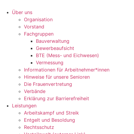
Über uns
Orga­ni­sa­tion
Vorstand
Fach­gruppen
Bauver­wal­tung
Gewer­be­auf­sicht
BTE (Mess- und Eichwesen)
Vermes­sung
Infor­ma­tionen für Arbeitnehmer*innen
Hinweise für unsere Senioren
Die Frau­en­ver­tre­tung
Verbände
Erklä­rung zur Barrierefreiheit
Leis­tungen
Arbeits­kampf und Streik
Entgelt und Besoldung
Rechts­schutz