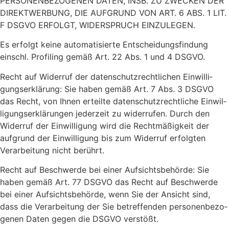
PERSONENBEZOGENEN DATEN, INSB. ZU ZWECKEN DER
DIREKTWERBUNG, DIE AUFGRUND VON ART. 6 ABS. 1 LIT.
F DSGVO ERFOLGT, WIDERSPRUCH EINZULEGEN.
Es erfolgt keine auto­ma­ti­sierte Entschei­dungs­fin­dung
einschl. Profiling gemäß Art. 22 Abs. 1 und 4 DSGVO.
Recht auf Widerruf der daten­schutz­recht­li­chen Einwil­li­
gungs­er­klä­rung: Sie haben gemäß Art. 7 Abs. 3 DSGVO
das Recht, von Ihnen erteilte daten­schutz­recht­liche Einwil­
li­gungs­er­klä­rungen jeder­zeit zu wider­rufen. Durch den
Widerruf der Einwil­li­gung wird die Recht­mä­ßig­keit der
aufgrund der Einwil­li­gung bis zum Widerruf erfolgten
Verar­bei­tung nicht berührt.
Recht auf Beschwerde bei einer Aufsichts­be­hörde: Sie
haben gemäß Art. 77 DSGVO das Recht auf Beschwerde
bei einer Aufsichts­be­hörde, wenn Sie der Ansicht sind,
dass die Verar­bei­tung der Sie betref­fenden perso­nen­be­zo­
genen Daten gegen die DSGVO verstößt.