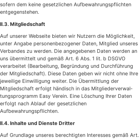
sofern dem keine gesetz­li­chen Aufbe­wah­rungs­pflichten
entgegenstehen.
II.3. Mitglied­schaft
Auf unserer Webseite bieten wir Nutzern die Möglich­keit,
unter Angabe perso­nen­be­zo­gener Daten, Mitglied unseres
Verbandes zu werden. Die ange­ge­benen Daten werden an
uns über­mit­telt und gemäß Art. 6 Abs. 1 lit. b DSGVO
verar­beitet (Bear­bei­tung, Begrün­dung und Durch­füh­rung
der Mitglied­schaft). Diese Daten geben wir nicht ohne Ihre
jewei­lige Einwil­li­gung weiter. Die Über­mitt­lung der
Mitglied­schaft erfolgt händisch in das Mitglie­der­ver­wal­
tungs­pro­gramm
Easy Verein
. Eine Löschung Ihrer Daten
erfolgt nach Ablauf der gesetz­li­chen
Aufbewahrungspflichten.
II.4. Inhalte und Dienste Dritter
Auf Grund­lage unseres berech­tigten Inter­esses gemäß Art.