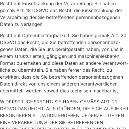
Recht auf Einschrän­kung der Verar­bei­tung: Sie haben
gemäß Art. 18 DSGVO das Recht, die Einschrän­kung der
Verar­bei­tung der Sie betref­fenden perso­nen­be­zo­genen
Daten zu verlangen.
Recht auf Daten­über­trag­bar­keit: Sie haben gemäß Art. 20
DSGVO das Recht, die Sie betref­fenden perso­nen­be­zo­
genen Daten, die Sie uns bereit­ge­stellt haben, von uns in
einem struk­tu­rierten, gängigen und maschi­nen­les­baren
Format zu erhalten und diese Daten an andere Verant­wort­
liche zu über­mit­teln. Sie haben ferner das Recht, zu
erwirken, dass die Sie betref­fenden perso­nen­be­zo­genen
Daten direkt von uns einem anderen Verant­wort­li­chen
über­mit­telt werden, soweit dies tech­nisch machbar ist.
WIDERSPRUCHSRECHT: SIE HABEN GEMÄSS ART. 21
DSGVO DAS RECHT, AUS GRÜNDEN, DIE SICH AUS IHRER
BESONDEREN SITUATION ERGEBEN, JEDERZEIT GEGEN
EINE VERARBEITUNG DER SIE BETREFFENDEN