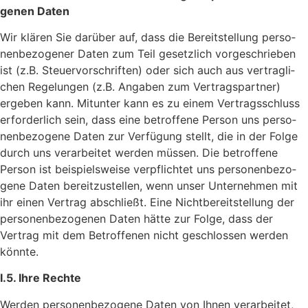
genen Daten
Wir klären Sie darüber auf, dass die Bereit­stel­lung perso­
nen­be­zo­gener Daten zum Teil gesetz­lich vorge­schrieben
ist (z.B. Steu­er­vor­schriften) oder sich auch aus vertrag­li­
chen Rege­lungen (z.B. Angaben zum Vertrags­partner)
ergeben kann. Mitunter kann es zu einem Vertrags­schluss
erfor­der­lich sein, dass eine betrof­fene Person uns perso­
nen­be­zo­gene Daten zur Verfü­gung stellt, die in der Folge
durch uns verar­beitet werden müssen. Die betrof­fene
Person ist beispiels­weise verpflichtet uns perso­nen­be­zo­
gene Daten bereit­zu­stellen, wenn unser Unter­nehmen mit
ihr einen Vertrag abschließt. Eine Nicht­be­reit­stel­lung der
perso­nen­be­zo­genen Daten hätte zur Folge, dass der
Vertrag mit dem Betrof­fenen nicht geschlossen werden
könnte.
I.5. Ihre Rechte
Werden perso­nen­be­zo­gene Daten von Ihnen verar­beitet,