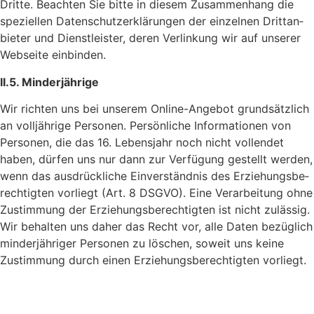
Dritte. Beachten Sie bitte in diesem Zusam­men­hang die
spezi­ellen Daten­schutz­er­klä­rungen der einzelnen Dritt­an­
bieter und Dienst­leister, deren Verlin­kung wir auf unserer
Webseite einbinden.
II.5. Minder­jäh­rige
Wir richten uns bei unserem Online-Angebot grund­sätz­lich
an voll­jäh­rige Personen. Persön­liche Infor­ma­tionen von
Personen, die das 16. Lebens­jahr noch nicht voll­endet
haben, dürfen uns nur dann zur Verfü­gung gestellt werden,
wenn das ausdrück­liche Einver­ständnis des Erzie­hungs­be­
rech­tigten vorliegt (Art. 8 DSGVO). Eine Verar­bei­tung ohne
Zustim­mung der Erzie­hungs­be­rech­tigten ist nicht zulässig.
Wir behalten uns daher das Recht vor, alle Daten bezüg­lich
minder­jäh­riger Personen zu löschen, soweit uns keine
Zustim­mung durch einen Erzie­hungs­be­rech­tigten vorliegt.