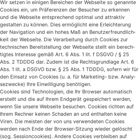
Wir setzen in einigen Berei­chen der Webseite so genannte
Cookies ein, um Präfe­renzen der Besu­cher zu erkennen
und die Webseite entspre­chend optimal und attraktiv
gestalten zu können. Dies ermög­licht eine Erleich­te­rung
der Navi­ga­tion und ein hohes Maß an Benut­zer­freund­lich­
keit der Webseite. Die Verar­bei­tung durch Cookies zur
tech­ni­schen Bereit­stel­lung der Webseite stellt ein berech­
tigtes Inter­esse gemäß Art. 6 Abs. 1 lit. f DSGVO / § 25
Abs. 2 TDDDG dar. Zudem ist die Rechts­grund­lage Art. 6
Abs. 1 lit. a DSGVO bzw. § 25 Abs. 1 TDDDG, sofern wir für
den Einsatz von Cookies (u. a. für Marke­ting- bzw. Analy­
se­zwecke) Ihre Einwil­li­gung benö­tigen.
Cookies sind Tech­no­lo­gien, die Ihr Browser auto­ma­tisch
erstellt und die auf Ihrem Endgerät gespei­chert werden,
wenn Sie unsere Webseite besu­chen. Cookies richten auf
Ihrem Rechner keinen Schaden an und enthalten keine
Viren. Die meisten der von uns verwen­deten Cookies
werden nach Ende der Browser-Sitzung wieder gelöscht
(sog. Session­coo­kies). Andere Cookies verbleiben auf