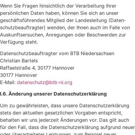
Wenn Sie Fragen hinsicht­lich der Verar­bei­tung Ihrer
persön­li­chen Daten haben, können Sie sich an unser
geschäfts­füh­rendes Mitglied der Landes­lei­tung (Daten­
schutz­be­auf­tragter) wenden, der Ihnen auch im Falle von
Auskunfts­er­su­chen, Anre­gungen oder Beschwerden zur
Verfü­gung steht.
Daten­schutz­be­auf­tragter vom BTB Nieder­sachsen
Chris­tian Bartels
Raffaelstraße 4, 30177 Hannover
30177 Hannover
E‑Mail:
datenschutz@​btb-​ni.​org
I.6. Ände­rung unserer Datenschutzerklärung
Um zu gewähr­leisten, dass unsere Daten­schutz­er­klä­rung
stets den aktu­ellen gesetz­li­chen Vorgaben entspricht,
behalten wir uns jeder­zeit Ände­rungen vor. Das gilt auch
für den Fall, dass die Daten­schutz­er­klä­rung aufgrund neuer
oder über­ar­bei­teter Leis­tungen, zum Beispiel neuer