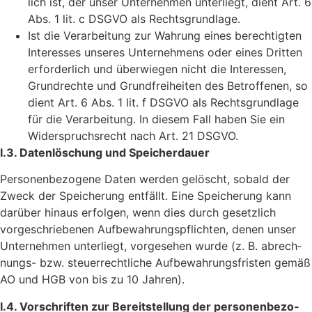
lich ist, der unser Unter­nehmen unter­liegt, dient Art. 6
Abs. 1 lit. c DSGVO als Rechtsgrundlage.
Ist die Verar­bei­tung zur Wahrung eines berech­tigten
Inter­esses unseres Unter­neh­mens oder eines Dritten
erfor­der­lich und über­wiegen nicht die Inter­essen,
Grund­rechte und Grund­frei­heiten des Betrof­fenen, so
dient Art. 6 Abs. 1 lit. f DSGVO als Rechts­grund­lage
für die Verar­bei­tung. In diesem Fall haben Sie ein
Wider­spruchs­recht nach Art. 21 DSGVO.
I.3. Daten­lö­schung und Speicherdauer
Perso­nen­be­zo­gene Daten werden gelöscht, sobald der
Zweck der Spei­che­rung entfällt. Eine Spei­che­rung kann
darüber hinaus erfolgen, wenn dies durch gesetz­lich
vorge­schrie­benen Aufbe­wah­rungs­pflichten, denen unser
Unter­nehmen unter­liegt, vorge­sehen wurde (z. B. abrech­
nungs- bzw. steu­er­recht­liche Aufbe­wah­rungs­fristen gemäß
AO und HGB von bis zu 10 Jahren).
I.4. Vorschriften zur Bereit­stel­lung der perso­nen­be­zo­