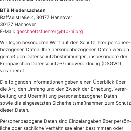
BTB Nieder­sachsen
Raffaelstraße 4, 30177 Hannover
30177 Hannover
E‑Mail:
geschaeftsfuehrer@​btb-​ni.​org
Wir legen beson­deren Wert auf den Schutz Ihrer perso­nen­
be­zo­genen Daten. Ihre perso­nen­be­zo­genen Daten werden
gemäß den Daten­schutz­be­stim­mungen, insbe­son­dere der
Euro­päi­schen Daten­schutz-Grund­ver­ord­nung (DSGVO),
verarbeitet.
Die folgenden Infor­ma­tionen geben einen Über­blick über
die Art, den Umfang und den Zweck der Erhe­bung, Verar­
bei­tung und Über­mitt­lung perso­nen­be­zo­gener Daten
sowie die einge­setzten Sicher­heits­maß­nahmen zum Schutz
dieser Daten.
Perso­nen­be­zo­gene Daten sind Einzel­an­gaben über persön­
liche oder sach­liche Verhält­nisse einer bestimmten oder