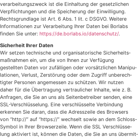
ver­ar­bei­tungs­zweck ist die Einhal­tung der gesetz­li­chen
Verpflich­tungen und die Spei­che­rung der Einwil­li­gung.
Rechts­grund­lage ist Art. 6 Abs. 1 lit. c DSGVO. Weitere
Infor­ma­tionen zur Verar­bei­tung Ihrer Daten bei Borlabs
finden Sie unter:
https://​de​.borlabs​.io/​d​a​t​e​n​s​c​h​utz/
.
Sicher­heit Ihrer Daten
Wir setzen tech­ni­sche und orga­ni­sa­to­ri­sche Sicher­heits­
maß­nahmen ein, um die von Ihnen zur Verfü­gung
gestellten Daten vor zufäl­ligen oder vorsätz­li­chen Mani­pu­
la­tionen, Verlust, Zerstö­rung oder dem Zugriff unbe­rech­
tigter Personen ange­messen zu schützen. Wir nutzen
daher für die Über­tra­gung vertrau­li­cher Inhalte, wie z. B.
Anfragen, die Sie an uns als Seiten­be­treiber senden, eine
SSL-Verschlüs­se­lung. Eine verschlüs­selte Verbin­dung
erkennen Sie daran, dass die Adress­zeile des Brow­sers
von
“
http://” auf
“
https://” wech­selt sowie an dem Schloss-
Symbol in Ihrer Brow­ser­zeile. Wenn die SSL Verschlüs­se­
lung akti­viert ist, können die Daten, die Sie an uns über­mit­