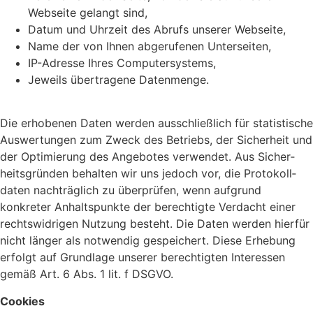
Webseite gelangt sind,
Datum und Uhrzeit des Abrufs unserer Webseite,
Name der von Ihnen abge­ru­fenen Unterseiten,
IP-Adresse Ihres Computersystems,
Jeweils über­tra­gene Datenmenge.
Die erho­benen Daten werden ausschließ­lich für statis­ti­sche
Auswer­tungen zum Zweck des Betriebs, der Sicher­heit und
der Opti­mie­rung des Ange­botes verwendet. Aus Sicher­
heits­gründen behalten wir uns jedoch vor, die Proto­koll­
daten nach­träg­lich zu über­prüfen, wenn aufgrund
konkreter Anhalts­punkte der berech­tigte Verdacht einer
rechts­wid­rigen Nutzung besteht. Die Daten werden hierfür
nicht länger als notwendig gespei­chert. Diese Erhe­bung
erfolgt auf Grund­lage unserer berech­tigten Inter­essen
gemäß Art. 6 Abs. 1 lit. f DSGVO.
Cookies