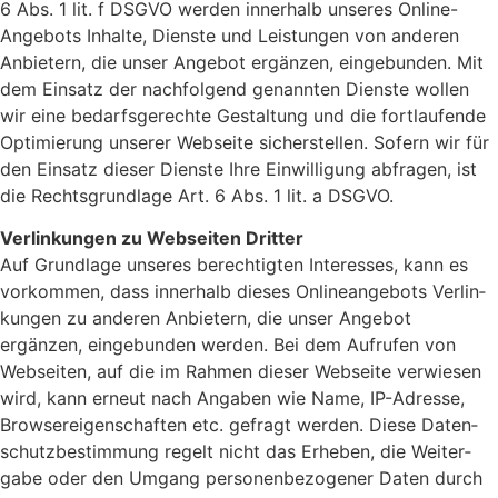
6 Abs. 1 lit. f DSGVO werden inner­halb unseres Online-
Ange­bots Inhalte, Dienste und Leis­tungen von anderen
Anbie­tern, die unser Angebot ergänzen, einge­bunden. Mit
dem Einsatz der nach­fol­gend genannten Dienste wollen
wir eine bedarfs­ge­rechte Gestal­tung und die fort­lau­fende
Opti­mie­rung unserer Webseite sicher­stellen. Sofern wir für
den Einsatz dieser Dienste Ihre Einwil­li­gung abfragen, ist
die Rechts­grund­lage Art. 6 Abs. 1 lit. a DSGVO.
Verlin­kungen zu Webseiten Dritter
Auf Grund­lage unseres berech­tigten Inter­esses, kann es
vorkommen, dass inner­halb dieses Online­an­ge­bots Verlin­
kungen zu anderen Anbie­tern, die unser Angebot
ergänzen, einge­bunden werden. Bei dem Aufrufen von
Webseiten, auf die im Rahmen dieser Webseite verwiesen
wird, kann erneut nach Angaben wie Name, IP-Adresse,
Brow­ser­ei­gen­schaften etc. gefragt werden. Diese Daten­
schutz­be­stim­mung regelt nicht das Erheben, die Weiter­
gabe oder den Umgang perso­nen­be­zo­gener Daten durch