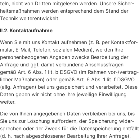
teln, nicht von Dritten mitge­lesen werden. Unsere Sicher­
heits­maß­nahmen werden entspre­chend dem Stand der
Technik weiterentwickelt.
II.2. Kontakt­auf­nahme
Wenn Sie mit uns Kontakt aufnehmen (z. B. per Kontakt­for­
mular, E‑Mail, Telefon, sozialen Medien), werden Ihre
perso­nen­be­zo­genen Angaben zwecks Bear­bei­tung der
Anfrage und ggf. damit verbun­dene Anschluss­fragen
gemäß Art. 6 Abs. 1 lit. b DSGVO (im Rahmen vor-/ver­trag­
li­cher Maßnahmen) oder gemäß Art. 6 Abs. 1 lit. f DSGVO
(allg. Anfragen) bei uns gespei­chert und verar­beitet. Diese
Daten geben wir nicht ohne Ihre jewei­lige Einwil­li­gung
weiter.
Die von Ihnen ange­ge­benen Daten verbleiben bei uns, bis
Sie uns zur Löschung auffor­dern, der Spei­che­rung wider­
spre­chen oder der Zweck für die Daten­spei­che­rung entfällt
(d. h. nach abge­schlos­sener Bear­bei­tung Ihrer Anfrage),