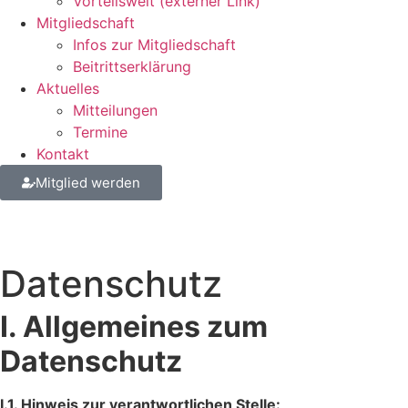
Vorteils­welt (externer Link)
Mitglied­schaft
Infos zur Mitgliedschaft
Beitritts­er­klä­rung
Aktu­elles
Mittei­lungen
Termine
Kontakt
Mitglied werden
Daten­schutz
I. Allge­meines zum
Datenschutz
I.1. Hinweis zur verant­wort­li­chen Stelle: