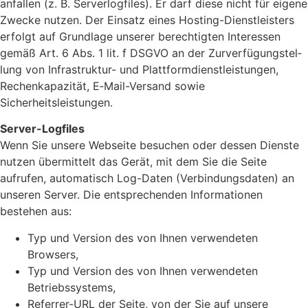
anfallen (z. B. Server­log­files). Er darf diese nicht für eigene
Zwecke nutzen. Der Einsatz eines Hosting-Dienst­leis­ters
erfolgt auf Grund­lage unserer berech­tigten Inter­essen
gemäß Art. 6 Abs. 1 lit. f DSGVO an der Zurver­fü­gung­stel­
lung von Infra­struktur- und Platt­form­dienst­leis­tungen,
Rechen­ka­pa­zität, E‑Mail-Versand sowie
Sicherheitsleistungen.
Server-Logfiles
Wenn Sie unsere Webseite besu­chen oder dessen Dienste
nutzen über­mit­telt das Gerät, mit dem Sie die Seite
aufrufen, auto­ma­tisch Log-Daten (Verbin­dungs­daten) an
unseren Server. Die entspre­chenden Infor­ma­tionen
bestehen aus:
Typ und Version des von Ihnen verwen­deten
Browsers,
Typ und Version des von Ihnen verwen­deten
Betriebssystems,
Referrer-URL der Seite, von der Sie auf unsere