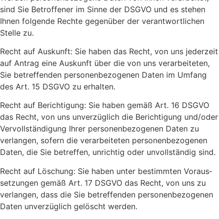
sind Sie Betrof­fener im Sinne der DSGVO und es stehen
Ihnen folgende Rechte gegen­über der verant­wort­li­chen
Stelle zu.
Recht auf Auskunft: Sie haben das Recht, von uns jeder­zeit
auf Antrag eine Auskunft über die von uns verar­bei­teten,
Sie betref­fenden perso­nen­be­zo­genen Daten im Umfang
des Art. 15 DSGVO zu erhalten.
Recht auf Berich­ti­gung: Sie haben gemäß Art. 16 DSGVO
das Recht, von uns unver­züg­lich die Berich­ti­gung und/oder
Vervoll­stän­di­gung Ihrer perso­nen­be­zo­genen Daten zu
verlangen, sofern die verar­bei­teten perso­nen­be­zo­genen
Daten, die Sie betreffen, unrichtig oder unvoll­ständig sind.
Recht auf Löschung: Sie haben unter bestimmten Voraus­
set­zungen gemäß Art. 17 DSGVO das Recht, von uns zu
verlangen, dass die Sie betref­fenden perso­nen­be­zo­genen
Daten unver­züg­lich gelöscht werden.