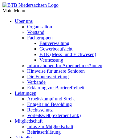
Main Menu
Über uns
Orga­ni­sa­tion
Vorstand
Fach­gruppen
Bauver­wal­tung
Gewer­be­auf­sicht
BTE (Mess- und Eichwesen)
Vermes­sung
Infor­ma­tionen für Arbeitnehmer*innen
Hinweise für unsere Senioren
Die Frau­en­ver­tre­tung
Verbände
Erklä­rung zur Barrierefreiheit
Leis­tungen
Arbeits­kampf und Streik
Entgelt und Besoldung
Rechts­schutz
Vorteils­welt (externer Link)
Mitglied­schaft
Infos zur Mitgliedschaft
Beitritts­er­klä­rung
Aktu­elles