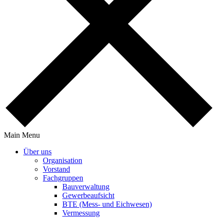
Main Menu
Über uns
Orga­ni­sa­tion
Vorstand
Fach­gruppen
Bauver­wal­tung
Gewer­be­auf­sicht
BTE (Mess- und Eichwesen)
Vermes­sung