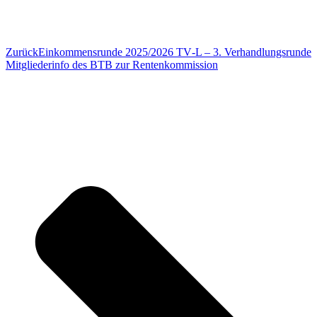
Zurück
Einkom­mens­runde 2025/2026 TV‑L – 3. Verhandlungsrunde
Mitglie­der­info des BTB zur Rentenkommission