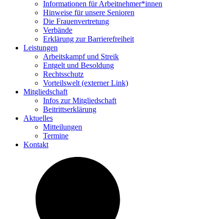
Infor­ma­tionen für Arbeitnehmer*innen
Hinweise für unsere Senioren
Die Frau­en­ver­tre­tung
Verbände
Erklä­rung zur Barrierefreiheit
Leis­tungen
Arbeits­kampf und Streik
Entgelt und Besoldung
Rechts­schutz
Vorteils­welt (externer Link)
Mitglied­schaft
Infos zur Mitgliedschaft
Beitritts­er­klä­rung
Aktu­elles
Mittei­lungen
Termine
Kontakt