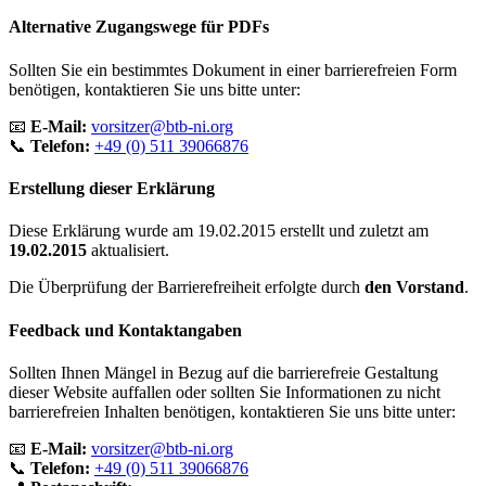
Alter­na­tive Zugangs­wege für PDFs
Sollten Sie ein bestimmtes Doku­ment in einer barrie­re­freien Form
benö­tigen, kontak­tieren Sie uns bitte unter:
📧
E‑Mail:
vorsitzer@​btb-​ni.​org
📞
Telefon:
+49 (0) 511 39066876
Erstel­lung dieser Erklärung
Diese Erklä­rung wurde am 19.02.2015 erstellt und zuletzt am
19.02.2015
aktua­li­siert.
Die Über­prü­fung der Barrie­re­frei­heit erfolgte durch
den Vorstand
.
Feed­back und Kontaktangaben
Sollten Ihnen Mängel in Bezug auf die barrie­re­freie Gestal­tung
dieser Website auffallen oder sollten Sie Infor­ma­tionen zu nicht
barrie­re­freien Inhalten benö­tigen, kontak­tieren Sie uns bitte unter:
📧
E‑Mail:
vorsitzer@​btb-​ni.​org
📞
Telefon:
+49 (0) 511 39066876