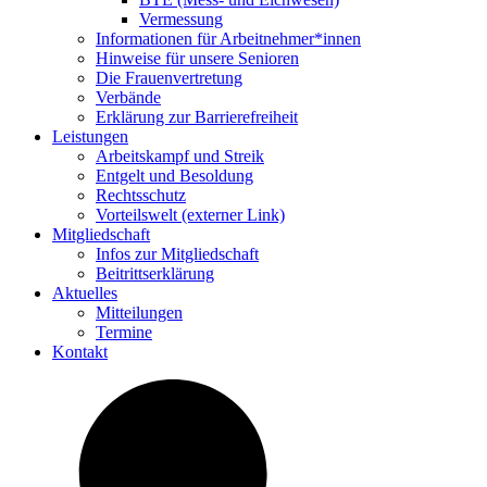
Vermes­sung
Infor­ma­tionen für Arbeitnehmer*innen
Hinweise für unsere Senioren
Die Frau­en­ver­tre­tung
Verbände
Erklä­rung zur Barrierefreiheit
Leis­tungen
Arbeits­kampf und Streik
Entgelt und Besoldung
Rechts­schutz
Vorteils­welt (externer Link)
Mitglied­schaft
Infos zur Mitgliedschaft
Beitritts­er­klä­rung
Aktu­elles
Mittei­lungen
Termine
Kontakt