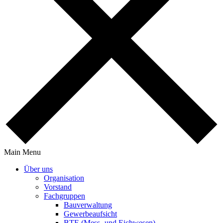
Main Menu
Über uns
Orga­ni­sa­tion
Vorstand
Fach­gruppen
Bauver­wal­tung
Gewer­be­auf­sicht
BTE (Mess- und Eichwesen)