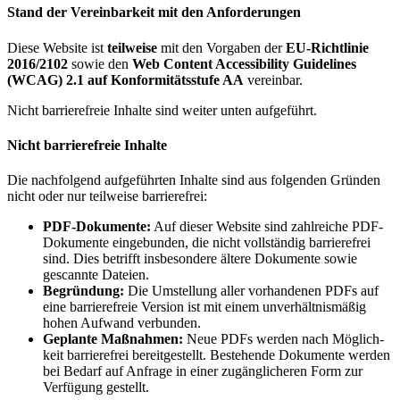
Stand der Verein­bar­keit mit den Anforderungen
Diese Website ist
teil­weise
mit den Vorgaben der
EU-Richt­linie
2016/2102
sowie den
Web Content Acces­si­bi­lity Guide­lines
(WCAG) 2.1 auf Konfor­mi­täts­stufe AA
vereinbar.
Nicht barrie­re­freie Inhalte sind weiter unten aufgeführt.
Nicht barrie­re­freie Inhalte
Die nach­fol­gend aufge­führten Inhalte sind aus folgenden Gründen
nicht oder nur teil­weise barrierefrei:
PDF-Doku­mente:
Auf dieser Website sind zahl­reiche PDF-
Doku­mente einge­bunden, die nicht voll­ständig barrie­re­frei
sind. Dies betrifft insbe­son­dere ältere Doku­mente sowie
gescannte Dateien.
Begrün­dung:
Die Umstel­lung aller vorhan­denen PDFs auf
eine barrie­re­freie Version ist mit einem unver­hält­nis­mäßig
hohen Aufwand verbunden.
Geplante Maßnahmen:
Neue PDFs werden nach Möglich­
keit barrie­re­frei bereit­ge­stellt. Bestehende Doku­mente werden
bei Bedarf auf Anfrage in einer zugäng­li­cheren Form zur
Verfü­gung gestellt.