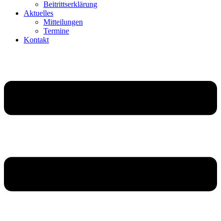
Beitritts­er­klä­rung
Aktu­elles
Mittei­lungen
Termine
Kontakt