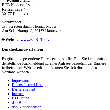
📍
Post­an­schrift:
BTB Nieder­sachsen
Raffaelstraße 4
30177 Hannover
Vorsit­zender:
zzt. vertreten durch Thomas Meyer
Am Schatz­kampe 8, 30163 Hannover
🌐
Website:
www​.BTB​-NI​.org
Durch­set­zungs­ver­fahren
Es gibt keine geson­derte Durch­set­zungs­stelle. Falls Sie keine zufrie­
den­stel­lende Rück­mel­dung zu einer Anfrage bezüg­lich der Barrie­re­
frei­heit dieser Website erhalten, können Sie sich direkt an den
Vorstand wenden.
Impressum
Daten­schutz­er­klä­rung
Barrie­re­frei­heit
Internes
BTB Bund
dbb Bund
dbb Nieder­sachsen