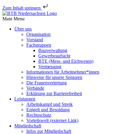
Zum Inhalt springen
Main Menu
Über uns
Orga­ni­sa­tion
Vorstand
Fach­gruppen
Bauver­wal­tung
Gewer­be­auf­sicht
BTE (Mess- und Eichwesen)
Vermes­sung
Infor­ma­tionen für Arbeitnehmer*innen
Hinweise für unsere Senioren
Die Frau­en­ver­tre­tung
Verbände
Erklä­rung zur Barrierefreiheit
Leis­tungen
Arbeits­kampf und Streik
Entgelt und Besoldung
Rechts­schutz
Vorteils­welt (externer Link)
Mitglied­schaft
Infos zur Mitgliedschaft