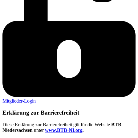
Mitglieder-Login
Erklä­rung zur Barrierefreiheit
Diese Erklä­rung zur Barrie­re­frei­heit gilt für die Website
BTB
Nieder­sachsen
unter
www​.BTB​-NI​.org
.