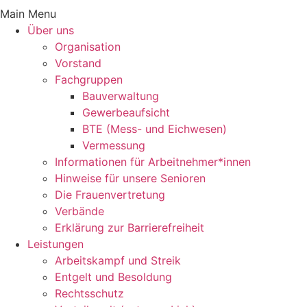
Main Menu
Über uns
Orga­ni­sa­tion
Vorstand
Fach­gruppen
Bauver­wal­tung
Gewer­be­auf­sicht
BTE (Mess- und Eichwesen)
Vermes­sung
Infor­ma­tionen für Arbeitnehmer*innen
Hinweise für unsere Senioren
Die Frau­en­ver­tre­tung
Verbände
Erklä­rung zur Barrierefreiheit
Leis­tungen
Arbeits­kampf und Streik
Entgelt und Besoldung
Rechts­schutz