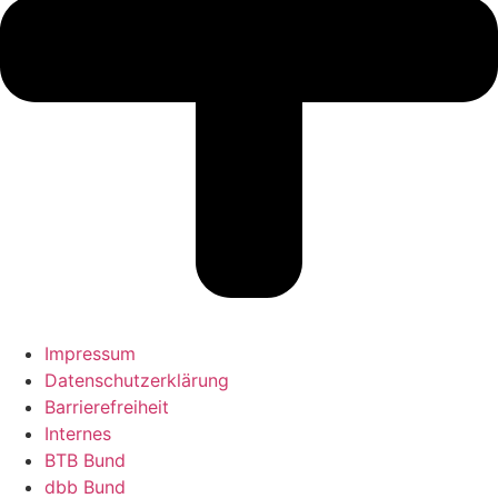
Impressum
Daten­schutz­er­klä­rung
Barrie­re­frei­heit
Internes
BTB Bund
dbb Bund