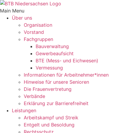
Inhalt
springen
Main Menu
Über uns
Orga­ni­sa­tion
Vorstand
Fach­gruppen
Bauver­wal­tung
Gewer­be­auf­sicht
BTE (Mess- und Eichwesen)
Vermes­sung
Infor­ma­tionen für Arbeitnehmer*innen
Hinweise für unsere Senioren
Die Frau­en­ver­tre­tung
Verbände
Erklä­rung zur Barrierefreiheit
Leis­tungen
Arbeits­kampf und Streik
Entgelt und Besoldung
Rechts­schutz