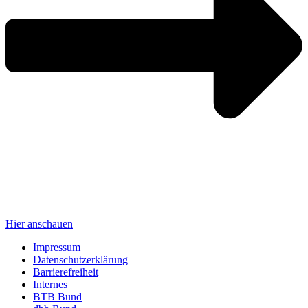
Hier anschauen
Impressum
Daten­schutz­er­klä­rung
Barrie­re­frei­heit
Internes
BTB Bund