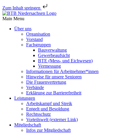
Zum Inhalt springen
Main Menu
Über uns
Orga­ni­sa­tion
Vorstand
Fach­gruppen
Bauver­wal­tung
Gewer­be­auf­sicht
BTE (Mess- und Eichwesen)
Vermes­sung
Infor­ma­tionen für Arbeitnehmer*innen
Hinweise für unsere Senioren
Die Frau­en­ver­tre­tung
Verbände
Erklä­rung zur Barrierefreiheit
Leis­tungen
Arbeits­kampf und Streik
Entgelt und Besoldung
Rechts­schutz
Vorteils­welt (externer Link)
Mitglied­schaft
Infos zur Mitgliedschaft