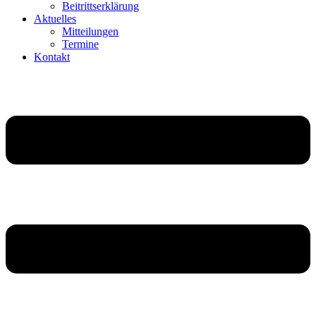
Beitritts­er­klä­rung
Aktu­elles
Mittei­lungen
Termine
Kontakt