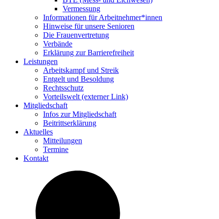
Vermes­sung
Infor­ma­tionen für Arbeitnehmer*innen
Hinweise für unsere Senioren
Die Frau­en­ver­tre­tung
Verbände
Erklä­rung zur Barrierefreiheit
Leis­tungen
Arbeits­kampf und Streik
Entgelt und Besoldung
Rechts­schutz
Vorteils­welt (externer Link)
Mitglied­schaft
Infos zur Mitgliedschaft
Beitritts­er­klä­rung
Aktu­elles
Mittei­lungen
Termine
Kontakt