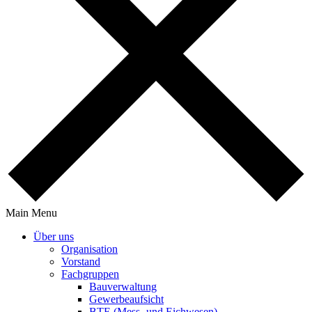
Main Menu
Über uns
Orga­ni­sa­tion
Vorstand
Fach­gruppen
Bauver­wal­tung
Gewer­be­auf­sicht
BTE (Mess- und Eichwesen)