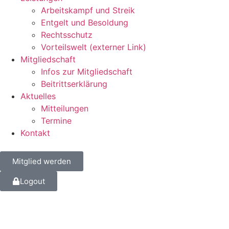
Arbeits­kampf und Streik
Entgelt und Besoldung
Rechts­schutz
Vorteils­welt (externer Link)
Mitglied­schaft
Infos zur Mitgliedschaft
Beitritts­er­klä­rung
Aktu­elles
Mittei­lungen
Termine
Kontakt
Mitglied werden
Logout