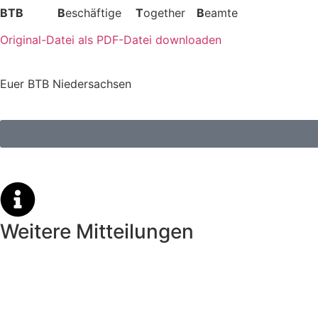
BTB B
eschäf­tige
T
ogether
B
eamte
Original-Datei als PDF-Datei downloaden
Euer BTB Niedersachsen
Weitere Mitteilungen