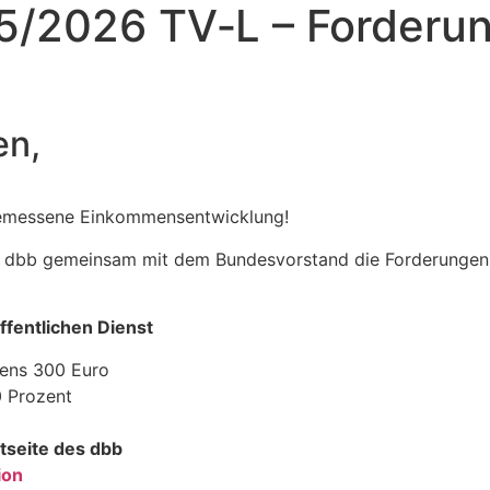
5/2026 TV‑L – Forderu
en,
nge­mes­sene Einkommensentwicklung!
es dbb gemeinsam mit dem Bundes­vor­stand die Forde­rungen
fent­li­chen Dienst
­tens 300 Euro
0 Prozent
t­seite des dbb
ion