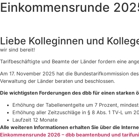
Einkom­mens­runde 202
Liebe Kolle­ginnen und Kolleg
wir sind bereit!
Tarif­be­schäf­tigte und Beamte der Länder fordern eine a
Am 17. November 2025 hat die Bundes­ta­rif­kom­mis­sion d
Verwal­tung der Länder beraten und beschlossen.
Die wich­tigsten Forde­rungen des dbb für einen starken öf
Erhö­hung der Tabel­len­ent­gelte um 7 Prozent, mindes
Erhö­hung aller Zeit­zu­schläge in § 8 Abs. 1 TV‑L um 2
Lauf­zeit 12 Monate
Alle weiteren Infor­ma­tionen erhalten Sie über die Inter­ne
Einkom­mens­runde 2026 – dbb beam­ten­bund und tarifun