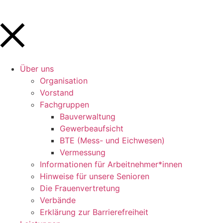
Über uns
Orga­ni­sa­tion
Vorstand
Fach­gruppen
Bauver­wal­tung
Gewer­be­auf­sicht
BTE (Mess- und Eichwesen)
Vermes­sung
Infor­ma­tionen für Arbeitnehmer*innen
Hinweise für unsere Senioren
Die Frau­en­ver­tre­tung
Verbände
Erklä­rung zur Barrierefreiheit