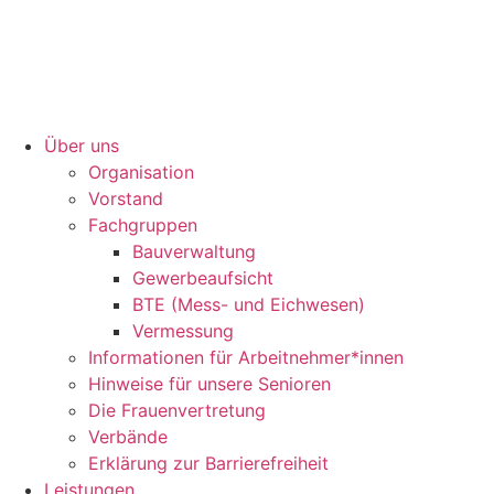
Über uns
Orga­ni­sa­tion
Vorstand
Fach­gruppen
Bauver­wal­tung
Gewer­be­auf­sicht
BTE (Mess- und Eichwesen)
Vermes­sung
Infor­ma­tionen für Arbeitnehmer*innen
Hinweise für unsere Senioren
Die Frau­en­ver­tre­tung
Verbände
Erklä­rung zur Barrierefreiheit
Leis­tungen