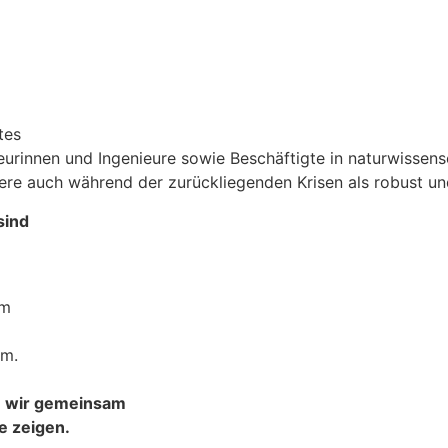
tes
eu­rinnen und Inge­nieure sowie Beschäf­tigte in natur­wis­sen­s
­dere auch während der zurück­lie­genden Krisen als robust u
sind
am
am.
en wir gemeinsam
e zeigen.