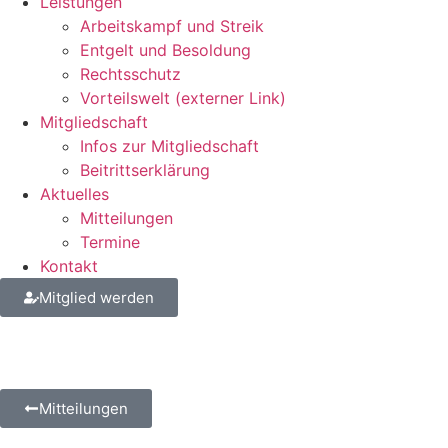
Leis­tungen
Arbeits­kampf und Streik
Entgelt und Besoldung
Rechts­schutz
Vorteils­welt (externer Link)
Mitglied­schaft
Infos zur Mitgliedschaft
Beitritts­er­klä­rung
Aktu­elles
Mittei­lungen
Termine
Kontakt
Mitglied werden
Mitteilungen