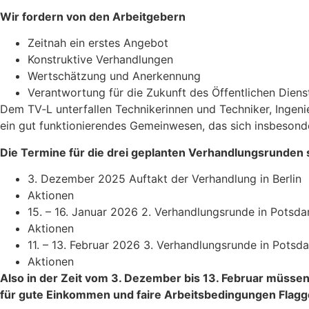
Wir fordern von den Arbeitgebern
Zeitnah ein erstes Angebot
Konstruk­tive Verhandlungen
Wert­schät­zung und Anerkennung
Verant­wor­tung für die Zukunft des Öffent­li­chen Diens
Dem TV‑L unter­fallen Tech­ni­ke­rinnen und Tech­niker, Inge­ni
ein gut funk­tio­nie­rendes Gemein­wesen, das sich insbe­son
Die Termine für die drei geplanten Verhand­lungs­runden 
3. Dezember 2025 Auftakt der Verhand­lung in Berlin
Aktionen
15. – 16. Januar 2026 2. Verhand­lungs­runde in Potsd
Aktionen
11. – 13. Februar 2026 3. Verhand­lungs­runde in Potsd
Aktionen
Also in der Zeit vom 3. Dezember bis 13. Februar müss
für gute Einkommen und faire Arbeits­be­din­gungen Flagg