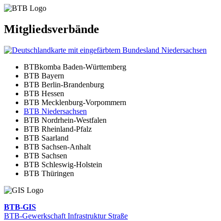
Mitglieds­ver­bände
BTBkomba Baden-Würt­tem­berg
BTB Bayern
BTB Berlin-Bran­den­burg
BTB Hessen
BTB Meck­len­burg-Vorpom­mern
BTB Nieder­sachsen
BTB Nord­rhein-West­falen
BTB Rhein­land-Pfalz
BTB Saar­land
BTB Sachsen-Anhalt
BTB Sachsen
BTB Schleswig-Holstein
BTB Thüringen
BTB-GIS
BTB-Gewerk­schaft Infra­struktur Straße